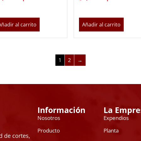
Añadir al carrito
Añadir al carrito
1
2
→
Información
La Empre
Nosotros
Expendios
Producto
Planta
 de cortes,