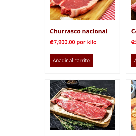
Churrasco nacional
C
₡
7,900.00
 por kilo
₡
Añadir al carrito