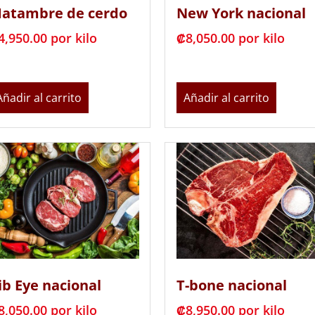
atambre de cerdo
New York nacional
4,950.00
 por kilo
₡
8,050.00
 por kilo
Añadir al carrito
Añadir al carrito
ib Eye nacional
T-bone nacional
8,050.00
 por kilo
₡
8,950.00
 por kilo