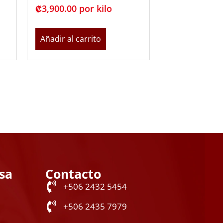
₡
3,900.00
 por kilo
Añadir al carrito
sa
Contacto
+506 2432 5454
+506 2435 7979