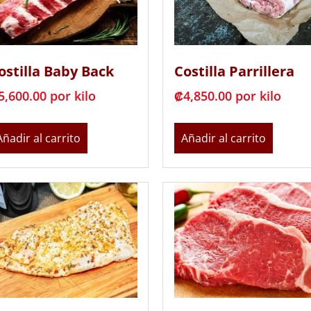
ostilla Baby Back
Costilla Parrillera
5,600.00
 por kilo
₡
4,850.00
 por kilo
Añadir al carrito
Añadir al carrito