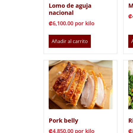
Lomo de aguja
M
nacional
₡
₡
6,100.00
 por kilo
Añadir al carrito
Pork belly
R
₡
4,850.00
 por kilo
₡