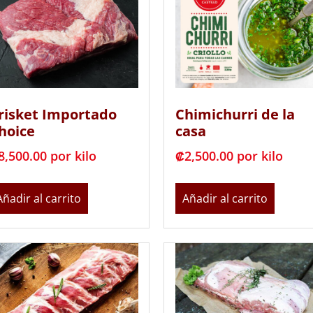
risket Importado
Chimichurri de la
hoice
casa
8,500.00
 por kilo
₡
2,500.00
 por kilo
Añadir al carrito
Añadir al carrito