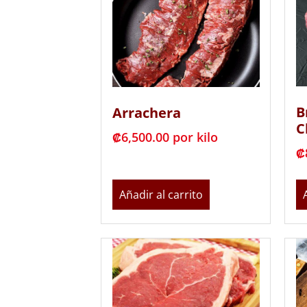
B
Arrachera
C
₡
6,500.00
 por kilo
₡
Añadir al carrito