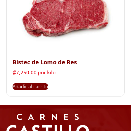
Bistec de Lomo de Res
₡
7,250.00
 por kilo
Añadir al carrito