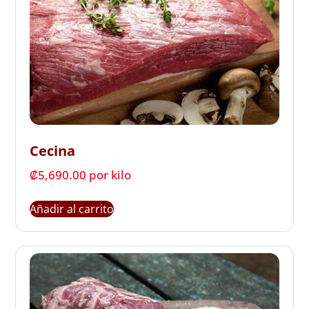
Cecina
₡
5,690.00
 por kilo
Añadir al carrito