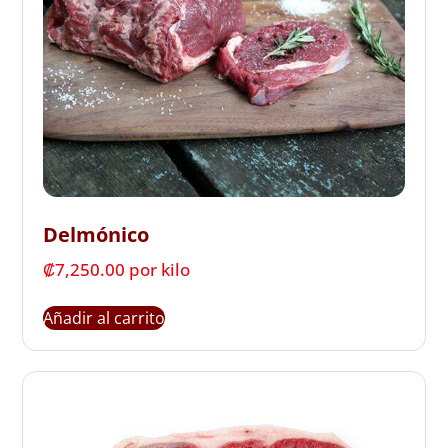
Delmónico
₡
7,250.00
 por kilo
Añadir al carrito