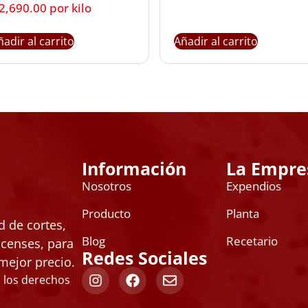
2,690.00
 por kilo
ñadir al carrito
Añadir al carrito
Información
La Empre
Nosotros
Expendios
Producto
Planta
 de cortes,
Blog
Recetario
icenses, para
Redes Sociales
mejor precio.
s los derechos