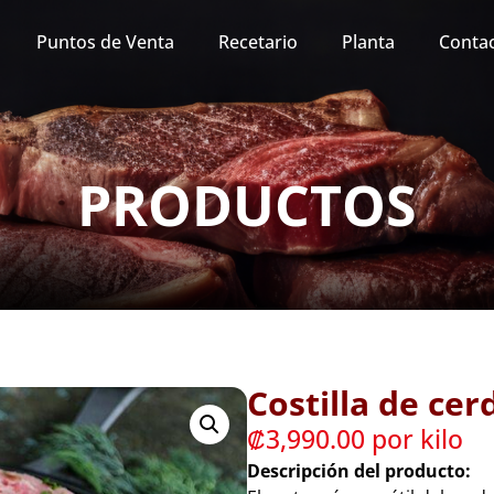
Puntos de Venta
Recetario
Planta
Conta
PRODUCTOS
Costilla de cer
₡
3,990.00
 por kilo
Descripción del producto: