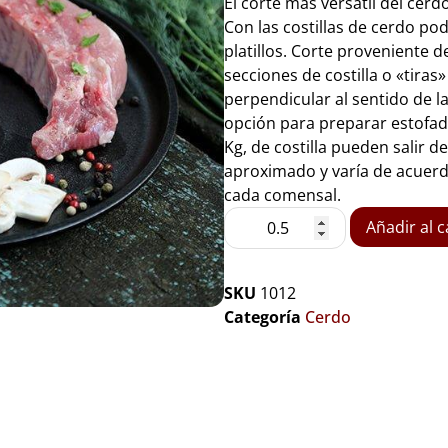
El corte más versátil del cerdo
Con las costillas de cerdo p
platillos. Corte proveniente de
secciones de costilla o «tira
perpendicular al sentido de la
opción para preparar estofados
Kg, de costilla pueden salir d
aproximado y varía de acuerdo
cada comensal.
Añadir al c
SKU
1012
Categoría
Cerdo