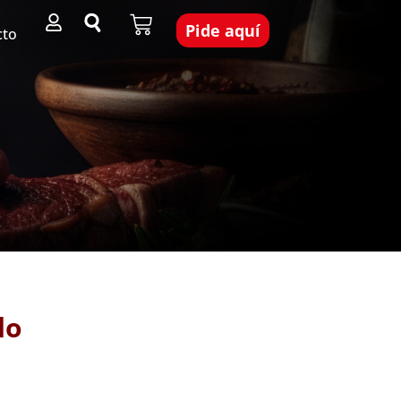
Pide aquí
cto
do