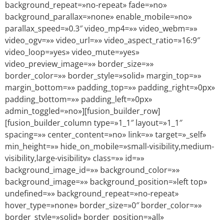
background_repeat=»no-repeat» fade=»no»
background_parallax=»none» enable_mobile=»no»
parallax_speed=»0.3″ video_mp4=»» video_webm=»»
video_ogv=»» video_url=»» video_aspect_ratio=»16:9″
video_loop=»yes» video_mute=»yes»
video_preview_image=»» border_size=»»
border_color=»» border_style=»solid» margin_top=»»
margin_bottom=»» padding_top=»» padding_right=»0px»
padding_bottom=»» padding_left=»0px»
admin_toggled=»no»][fusion_builder_row]
[fusion_builder_column type=»1_1″ layout=»1_1″
spacing=»» center_content=»no» link=»» target=»_self»
min_height=»» hide_on_mobile=»small-visibility,medium-
visibility,large-visibility» class=»» id=»»
background_image_id=»» background_color=»»
background_image=»» background_position=»left top»
undefined=»» background_repeat=»no-repeat»
hover_type=»none» border_size=»0″ border_color=»»
border_style=»solid» border_position=»all»