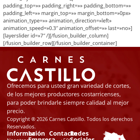
padding_top=»» padding_right=»» padding_bottom=»»
padding_left=»» margin_top=»» margin_bottom=»0px»
animation_type=»» animation_direction=»left»
animation_speed=»0.3″ animation_offset=»» last=»no»]
[layerslider id=»7″ /][/fusion_builder_column]
[/fusion_builder_row][/fusion_builder_container]
Ofrecemos para usted gran variedad de cortes,
de los mejores productores costarricenses,
para poder brindarle siempre calidad al mejor
precio.
Copyright ® 2026 Carnes Castillo. Todos los derechos
Reservados.
Información
La
Contacto
Redes
Empresa
Sociales